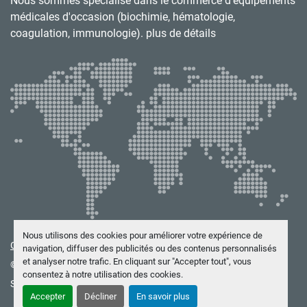
Nous sommes spécialisé dans le commerce d’équipements
médicales d'occasion (biochimie, hématologie,
coagulation, immunologie). plus de détails
Nous utilisons des cookies pour améliorer votre expérience de
Gérez les cookies
navigation, diffuser des publicités ou des contenus personnalisés
et analyser notre trafic. En cliquant sur "Accepter tout", vous
© Copyright
BIOTEKNICS
2026
consentez à notre utilisation des cookies.
Site web
Machinio System
par
Machinio
Accepter
Décliner
En savoir plus