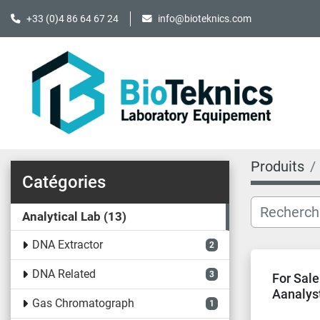
+33 (0)4 86 64 67 24
info@bioteknics.com
Produits
Catégories
Analytical Lab
13
DNA Extractor
2
DNA Related
3
For Sal
Aanalys
Gas Chromatograph
1
Spectro