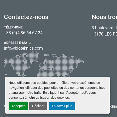
Contactez-nous
Nous tro
TÉLÉPHONE:
3 boulevard d
+33 (0)4 86 64 67 24
13170 LES P
ADRESSE E-MAIL:
info@bioteknics.com
Nous utilisons des cookies pour améliorer votre expérience de
navigation, diffuser des publicités ou des contenus personnalisés
et analyser notre trafic. En cliquant sur "Accepter tout", vous
consentez à notre utilisation des cookies.
Accepter
Décliner
En savoir plus
Gérez les cookies
© Copyright
BIOTEKNICS
2026
Site web
Machin