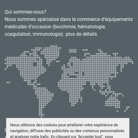
Qui sommes-nous?
Nous sommes spécialisé dans le commerce d’équipements
médicales d'occasion (biochimie, hématologie,
coagulation, immunologie). plus de détails
Nous utilisons des cookies pour améliorer votre expérience de
Gérez les cookies
navigation, diffuser des publicités ou des contenus personnalisés
et analyser notre trafic. En cliquant sur "Accepter tout", vous