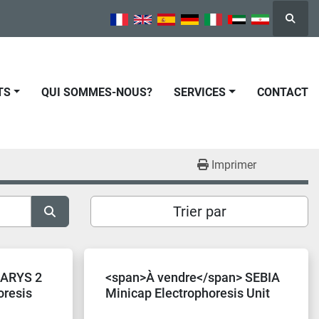
Reche
TS
QUI SOMMES-NOUS?
SERVICES
CONTACT
Imprimer
Trier par
LARYS 2
<span>À vendre</span> SEBIA
oresis
Minicap Electrophoresis Unit