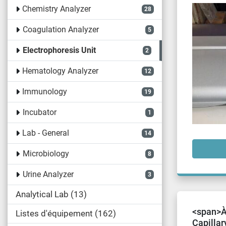
Chemistry Analyzer
28
Coagulation Analyzer
5
Electrophoresis Unit
2
Hematology Analyzer
12
Immunology
19
Incubator
1
Lab - General
14
Microbiology
8
Urine Analyzer
3
Analytical Lab
13
<span>À
Listes d'équipement
162
Capillar