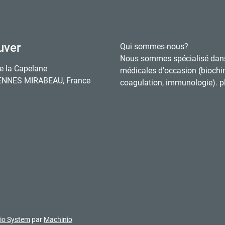
uver
Qui sommes-nous?
Nous sommes spécialisé dan
e la Capelane
médicales d'occasion (biochi
ENNES MIRABEAU, France
coagulation, immunologie). pl
io System
par
Machinio