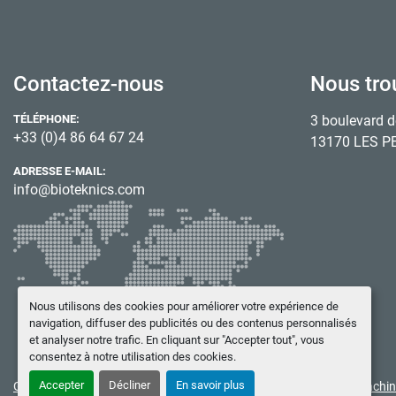
Contactez-nous
Nous tro
TÉLÉPHONE:
3 boulevard d
+33 (0)4 86 64 67 24
13170 LES P
ADRESSE E-MAIL:
info@bioteknics.com
Nous utilisons des cookies pour améliorer votre expérience de
navigation, diffuser des publicités ou des contenus personnalisés
et analyser notre trafic. En cliquant sur "Accepter tout", vous
consentez à notre utilisation des cookies.
Accepter
Décliner
En savoir plus
Gérez les cookies
© Copyright
BIOTEKNICS
2026
Site web
Machin