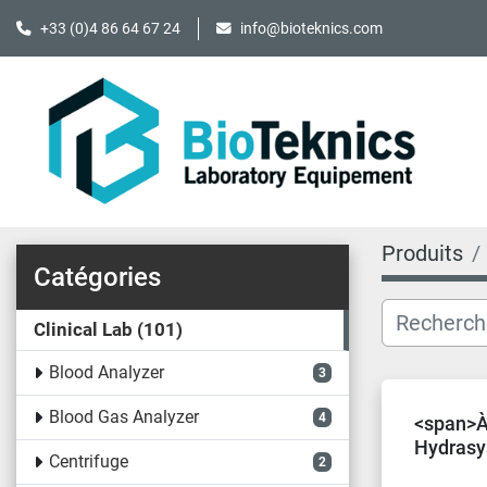
+33 (0)4 86 64 67 24
info@bioteknics.com
Produits
Catégories
Clinical Lab
101
Blood Analyzer
3
Blood Gas Analyzer
4
<span>À
Hydrasy
Centrifuge
2
Electrop