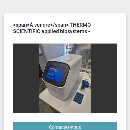
Trier par
<span>À vendre</span> THERMO
SCIENTIFIC applied biosystems -
QuantStudio 5 Real - Time PCR Instrument
{96-Well 0.2ml Block} Thermal Cycler
Contactez-nous