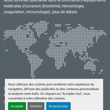
Nous sommes spécialisé dans le commerce d’équipements
médicales d'occasion (biochimie, hématologie,
coagulation, immunologie). plus de détails
Nous utilisons des cookies pour améliorer votre expérience de
Gérez les cookies
navigation, diffuser des publicités ou des contenus personnalisés
et analyser notre trafic. En cliquant sur "Accepter tout", vous
© Copyright
BIOTEKNICS
2026
consentez à notre utilisation des cookies.
Site web
Machinio System
par
Machinio
Accepter
Décliner
En savoir plus