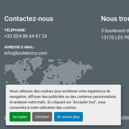
Contactez-nous
Nous tro
TÉLÉPHONE:
3 boulevard d
+33 (0)4 86 64 67 24
13170 LES P
ADRESSE E-MAIL:
info@bioteknics.com
Nous utilisons des cookies pour améliorer votre expérience de
navigation, diffuser des publicités ou des contenus personnalisés
et analyser notre trafic. En cliquant sur "Accepter tout", vous
consentez à notre utilisation des cookies.
Accepter
Décliner
En savoir plus
Gérez les cookies
© Copyright
BIOTEKNICS
2026
Site web
Machin