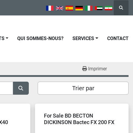
Reche
TS
QUI SOMMES-NOUS?
SERVICES
CONTACT
Imprimer
Trier par
For Sale BD BECTON
X40
DICKINSON Bactec FX 200 FX
Blood Culture System