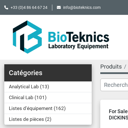
+33 (0)4 86 64 67 24
info@bioteknics.com
Produits
Catégories
Analytical Lab
13
Clinical Lab
101
Listes d'équipement
162
For Sal
DICKIN
Listes de pièces
2
Blood C