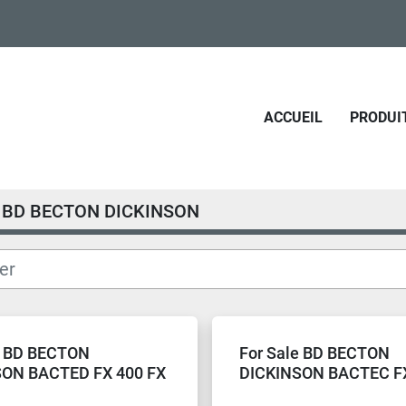
ACCUEIL
PRODUI
BD BECTON DICKINSON
e BD BECTON
For Sale BD BECTON
SON BACTED FX 400 FX
DICKINSON BACTEC F
ulture System
blood culture system