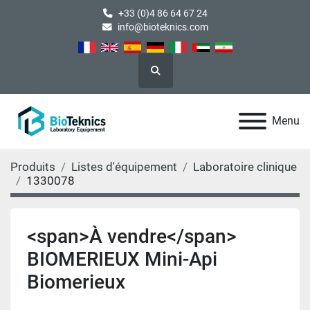
+33 (0)4 86 64 67 24
info@bioteknics.com
Rechercher
Menu
Produits
Listes d'équipement
Laboratoire clinique
1330078
<span>À vendre</span>
BIOMERIEUX Mini-Api
Biomerieux