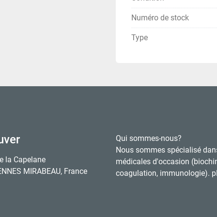
Numéro de stock
Type
uver
Qui sommes-nous?
Nous sommes spécialisé dan
e la Capelane
médicales d'occasion (biochi
ENNES MIRABEAU, France
coagulation, immunologie). pl