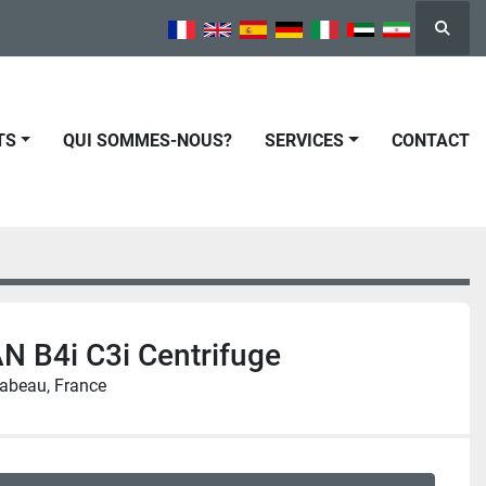
Reche
TS
QUI SOMMES-NOUS?
SERVICES
CONTACT
N B4i C3i Centrifuge
abeau, France