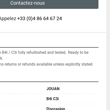
Contactez-nous
Appelez
+33 (0)4 86 64 67 24
4i / C3i fully refurbished and tested,  Ready to be 
.

no returns or refunds available unless explicitly stated.
JOUAN
B4i C3i
D'occasion