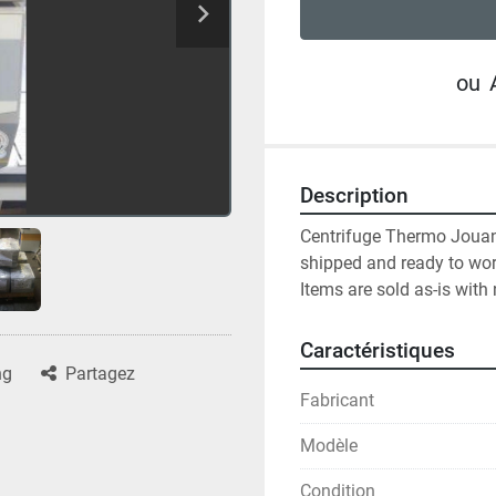
ou
Description
Centrifuge Thermo Jouan B
shipped and ready to work
Items are sold as-is with 
Caractéristiques
ng
Partagez
Fabricant
Modèle
Condition