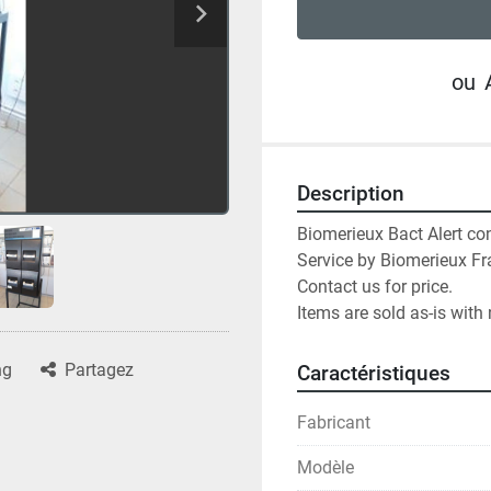
ou
Description
Biomerieux Bact Alert co
Service by Biomerieux Fr
Contact us for price.

Items are sold as-is with 
ng
Partagez
Caractéristiques
Fabricant
Modèle