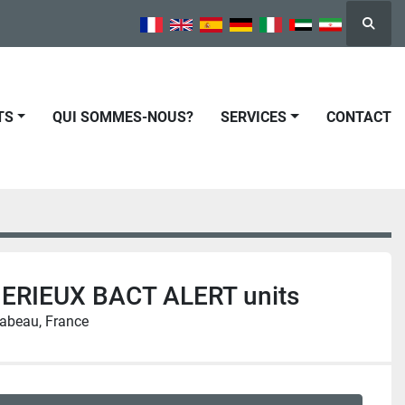
Reche
TS
QUI SOMMES-NOUS?
SERVICES
CONTACT
MERIEUX BACT ALERT units
abeau, France