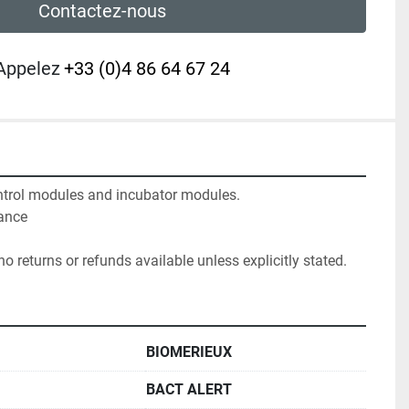
Contactez-nous
Appelez
+33 (0)4 86 64 67 24
ntrol modules and incubator modules.

ance

no returns or refunds available unless explicitly stated.
BIOMERIEUX
BACT ALERT