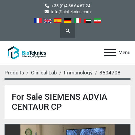
+33 (0)4 86 64 67 24
info@bioteknics.com
Rechercher
Menu
Produits
Clinical Lab
Immunology
3504708
For Sale SIEMENS ADVIA
CENTAUR CP