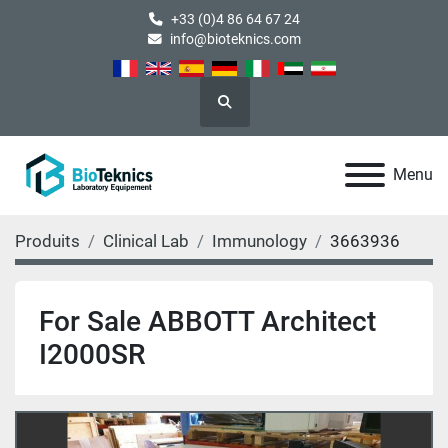
+33 (0)4 86 64 67 24
info@bioteknics.com
Rechercher
Menu
Produits
Clinical Lab
Immunology
3663936
For Sale ABBOTT Architect
I2000SR