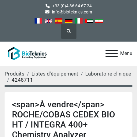
+33 (0)4 86 64 67 24
info@bioteknics.com
Rechercher
Menu
Produits
Listes d'équipement
Laboratoire clinique
4248711
<span>À vendre</span>
ROCHE/COBAS CEDEX BIO
HT / INTEGRA 400+
Chemistry Analyzer