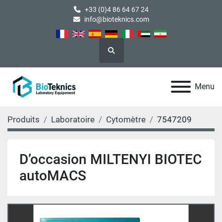
+33 (0)4 86 64 67 24
info@bioteknics.com
Rechercher
Menu
Produits
Laboratoire
Cytomètre
7547209
D’occasion MILTENYI BIOTEC
autoMACS