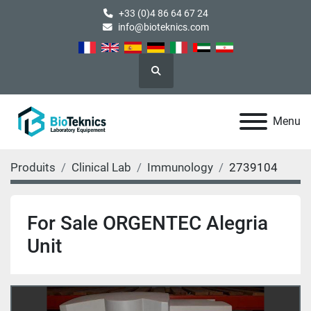
+33 (0)4 86 64 67 24
info@bioteknics.com
Rechercher
Menu
Produits
Clinical Lab
Immunology
2739104
For Sale ORGENTEC Alegria
Unit