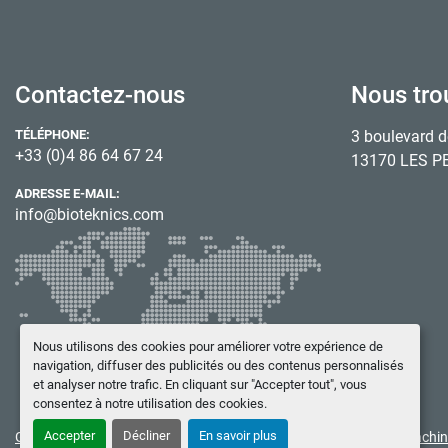
Contactez-nous
Nous tro
TÉLÉPHONE:
3 boulevard d
+33 (0)4 86 64 67 24
13170 LES P
ADRESSE E-MAIL:
info@bioteknics.com
Nous utilisons des cookies pour améliorer votre expérience de
navigation, diffuser des publicités ou des contenus personnalisés
et analyser notre trafic. En cliquant sur "Accepter tout", vous
consentez à notre utilisation des cookies.
Accepter
Décliner
En savoir plus
Gérez les cookies
© Copyright
BIOTEKNICS
2026
Site web
Machin