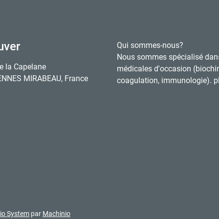
uver
Qui sommes-nous?
Nous sommes spécialisé dan
e la Capelane
médicales d'occasion (biochi
ENNES MIRABEAU, France
coagulation, immunologie). pl
io System
par
Machinio