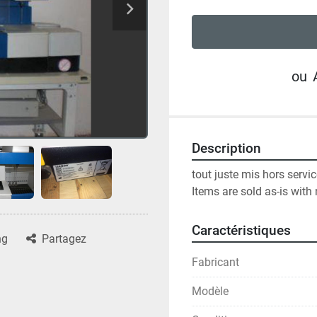
ou
Description
tout juste mis hors servi
Items are sold as-is with 
Caractéristiques
ng
Partagez
Fabricant
Modèle