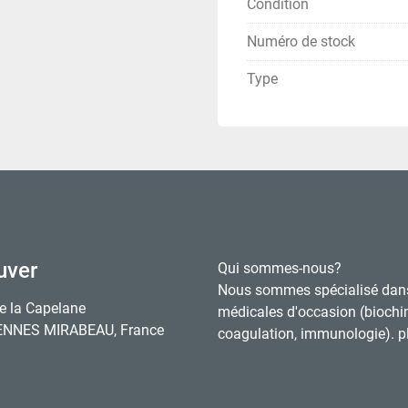
Condition
Numéro de stock
Type
uver
Qui sommes-nous?
Nous sommes spécialisé dan
e la Capelane
médicales d'occasion (biochi
ENNES MIRABEAU, France
coagulation, immunologie). pl