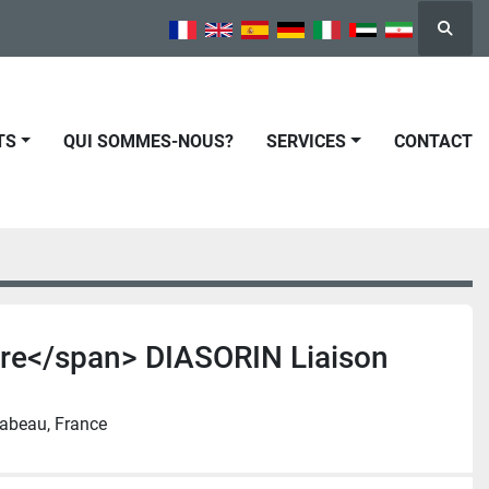
Reche
TS
QUI SOMMES-NOUS?
SERVICES
CONTACT
re</span> DIASORIN Liaison
abeau, France