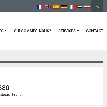
Reche
TS
QUI SOMMES-NOUS?
SERVICES
CONTACT
680
abeau, France