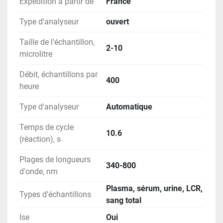
Expédition à partir de
France
Type d'analyseur
ouvert
Taille de l'échantillon,
2-10
microlitre
Débit, échantillons par
400
heure
Type d'analyseur
Automatique
Temps de cycle
10.6
(réaction), s
Plages de longueurs
340-800
d'onde, nm
Plasma, sérum, urine, LCR,
Types d'échantillons
sang total
Ise
Oui