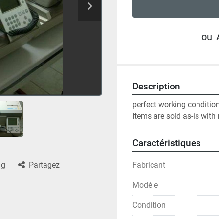
ou
Description
perfect working condition
Items are sold as-is with 
Caractéristiques
Fabricant
ng
Partagez
Modèle
Condition