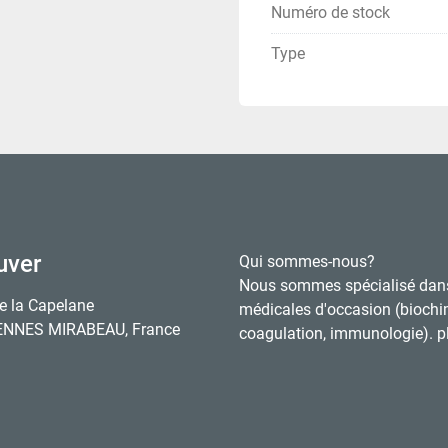
Numéro de stock
Type
uver
Qui sommes-nous?
Nous sommes spécialisé dan
e la Capelane
médicales d'occasion (biochi
ENNES MIRABEAU, France
coagulation, immunologie). pl